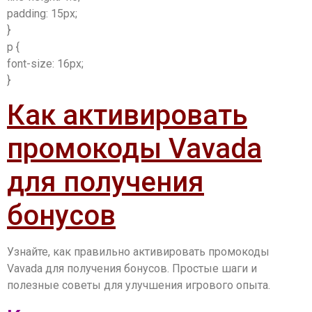
padding: 15px;
}
p {
font-size: 16px;
}
Как активировать
промокоды Vavada
для получения
бонусов
Узнайте, как правильно активировать промокоды
Vavada для получения бонусов. Простые шаги и
полезные советы для улучшения игрового опыта.