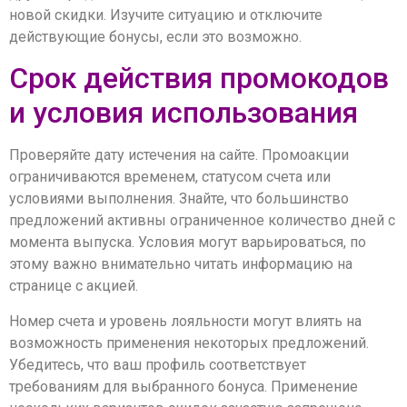
новой скидки. Изучите ситуацию и отключите
действующие бонусы, если это возможно.
Срок действия промокодов
и условия использования
Проверяйте дату истечения на сайте. Промоакции
ограничиваются временем, статусом счета или
условиями выполнения. Знайте, что большинство
предложений активны ограниченное количество дней с
момента выпуска. Условия могут варьироваться, по
этому важно внимательно читать информацию на
странице с акцией.
Номер счета и уровень лояльности могут влиять на
возможность применения некоторых предложений.
Убедитесь, что ваш профиль соответствует
требованиям для выбранного бонуса. Применение