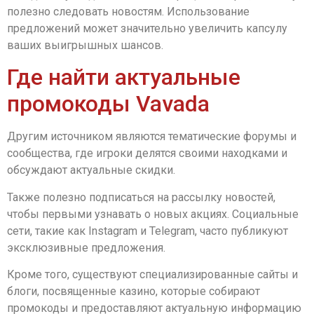
полезно следовать новостям. Использование
предложений может значительно увеличить капсулу
ваших выигрышных шансов.
Где найти актуальные
промокоды Vavada
Другим источником являются тематические форумы и
сообщества, где игроки делятся своими находками и
обсуждают актуальные скидки.
Также полезно подписаться на рассылку новостей,
чтобы первыми узнавать о новых акциях. Социальные
сети, такие как Instagram и Telegram, часто публикуют
эксклюзивные предложения.
Кроме того, существуют специализированные сайты и
блоги, посвященные казино, которые собирают
промокоды и предоставляют актуальную информацию