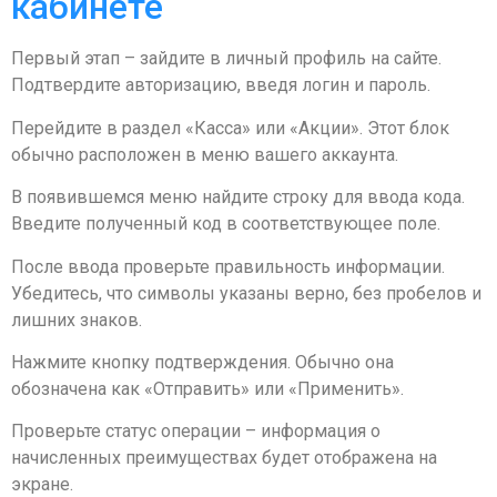
кабинете
Первый этап – зайдите в личный профиль на сайте.
Подтвердите авторизацию, введя логин и пароль.
Перейдите в раздел «Касса» или «Акции». Этот блок
обычно расположен в меню вашего аккаунта.
В появившемся меню найдите строку для ввода кода.
Введите полученный код в соответствующее поле.
После ввода проверьте правильность информации.
Убедитесь, что символы указаны верно, без пробелов и
лишних знаков.
Нажмите кнопку подтверждения. Обычно она
обозначена как «Отправить» или «Применить».
Проверьте статус операции – информация о
начисленных преимуществах будет отображена на
экране.