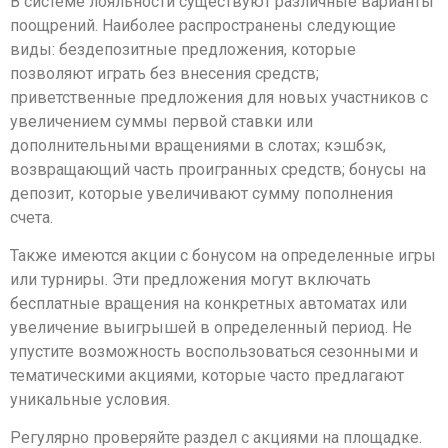
В системе лояльности существуют различные варианты
поощрений. Наиболее распространены следующие
виды: бездепозитные предложения, которые
позволяют играть без внесения средств;
приветственные предложения для новых участников с
увеличением суммы первой ставки или
дополнительными вращениями в слотах; кэшбэк,
возвращающий часть проигранных средств; бонусы на
депозит, которые увеличивают сумму пополнения
счета.
Также имеются акции с бонусом на определенные игры
или турниры. Эти предложения могут включать
бесплатные вращения на конкретных автоматах или
увеличение выигрышей в определенный период. Не
упустите возможность воспользоваться сезонными и
тематическими акциями, которые часто предлагают
уникальные условия.
Регулярно проверяйте раздел с акциями на площадке.